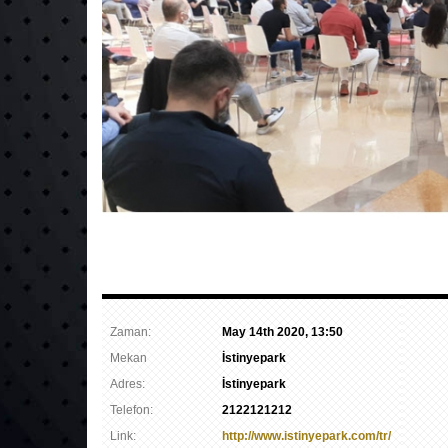
Zaman:
May 14th 2020, 13:50
Mekan
İstinyepark
Adres:
İstinyepark
Telefon:
2122121212
Link:
http://www.istinyepark.com/tr/