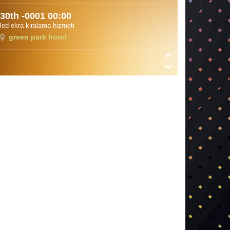
30th -0001 00:00
led ekra kiralama hizmeti
green park hotel
Ağustos 11th 2018 13:00
Royal Salute ödül töreni
Hilton Bomonti
30th -0001 00:00
otostop festivali
mudanya
Ağustos 14th 2018 10:30
deneme
deneemd
Mart 28th 2018 12:00
şişecam organizasyonu
divan asya