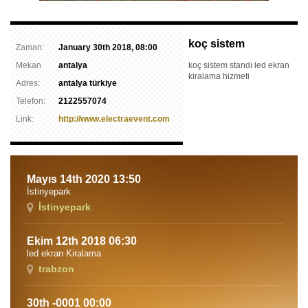
koç sistem
Zaman:
January 30th 2018, 08:00
Mekan
antalya
koç sistem standı led ekran
kiralama hizmeti
Adres:
antalya türkiye
Telefon:
2122557074
Link:
http://www.electraevent.com
Mayıs 14th 2020 13:50
İstinyepark
İstinyepark
Ekim 12th 2018 06:30
led ekran Kiralama
trabzon
30th -0001 00:00