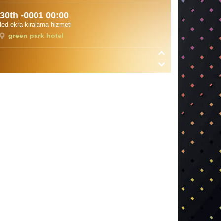
30th -0001 00:00
led ekra kiralama hizmeti
green park hotel
Ağustos 11th 2018 13:00
Royal Salute ödül töreni
Hilton Bomonti
30th -0001 00:00
otostop festivali
mudanya
Ağustos 14th 2018 10:30
deneme
deneemd
Mart 28th 2018 12:00
şişecam organizasyonu
divan asya