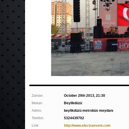
Zaman:
October 29th 2013, 21:30
Mekan
Beylikdüzü
Adres:
beylikdüzü metrobüs meydanı
Telefon:
5324439702
Link:
http://www.electraevent.com